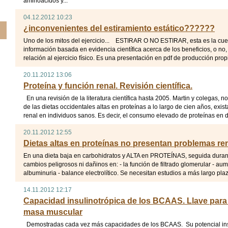
aminoácidos y...
04.12.2012 10:23
¿inconvenientes del estiramiento estático??????
Uno de los mitos del ejercicio... ESTIRAR O NO ESTIRAR, esta es la cues
información basada en evidencia científica acerca de los beneficios, o no,
relación al ejercicio físico. Es una presentación en pdf de producción propi
20.11.2012 13:06
Proteína y función renal. Revisión científica.
En una revisión de la literatura científica hasta 2005. Martin y colegas, 
de las dietas occidentales altas en proteínas a lo largo de cien años, exi
renal en individuos sanos. Es decir, el consumo elevado de proteínas en di
20.11.2012 12:55
Dietas altas en proteínas no presentan problemas re
En una dieta baja en carbohidratos y ALTA en PROTEÍNAS, seguida duran
cambios peligrosos ni dañinos en: - la función de filtrado glomerular - aum
albuminuria - balance electrolítico. Se necesitan estudios a más largo plaz
14.11.2012 12:17
Capacidad insulinotrópica de los BCAAS. Llave para 
masa muscular
Demostradas cada vez más capacidades de los BCAAS. Su potencial insul