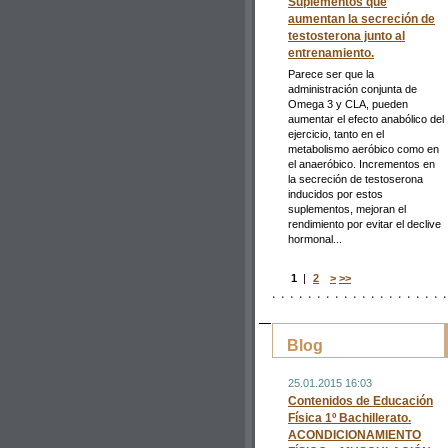
Suplementos que
aumentan la secreción de
testosterona junto al
entrenamiento.
Parece ser que la
administración conjunta de
Omega 3 y CLA, pueden
aumentar el efecto anabólico del
ejercicio, tanto en el
metabolismo aeróbico como en
el anaeróbico. Incrementos en
la secreción de testoserona
inducidos por estos
suplementos, mejoran el
rendimiento por evitar el declive
hormonal...
1
|
2
>
>>
Blog
25.01.2015 16:03
Contenidos de Educación
Física 1º Bachillerato.
ACONDICIONAMIENTO