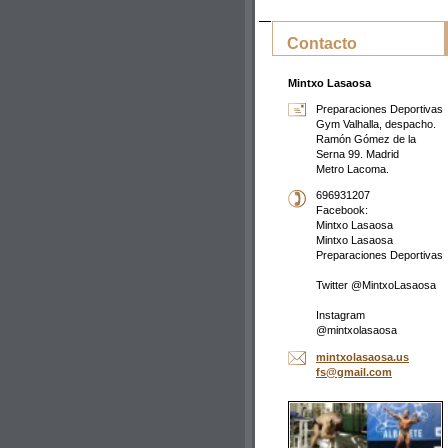
Contacto
Mintxo Lasaosa
Preparaciones Deportivas
Gym Valhalla, despacho.
Ramón Gómez de la
Serna 99. Madrid
Metro Lacoma.
696931207
Facebook:
Mintxo Lasaosa
Mintxo Lasaosa
Preparaciones Deportivas
Twitter @MintxoLasaosa
Instagram
@mintxolasaosa
mintxola
saosa.us
fs@gmail
.com