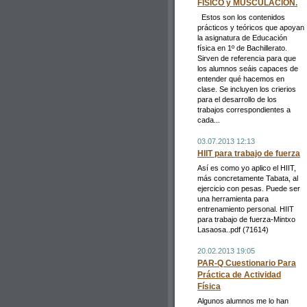
FÍSICO y MUSCULACIÓN.
Estos son los contenidos
prácticos y teóricos que apoyan
la asignatura de Educación
física en 1º de Bachillerato.
Sirven de referencia para que
los alumnos seáis capaces de
entender qué hacemos en
clase. Se incluyen los crierios
para el desarrollo de los
trabajos correspondientes a
cada...
03.07.2013 12:13
HIIT para trabajo de fuerza
Así es como yo aplico el HIIT,
más concretamente Tabata, al
ejercicio con pesas. Puede ser
una herramienta para
entrenamiento personal. HIIT
para trabajo de fuerza-Mintxo
Lasaosa..pdf (71614)
20.02.2013 19:05
PAR-Q Cuestionario Para
Práctica de Actividad
Física
Algunos alumnos me lo han