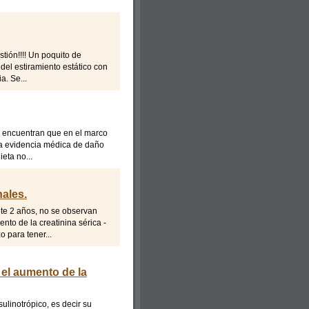
tión!!!! Un poquito de
 del estiramiento estático con
a. Se...
no encuentran que en el marco
sta evidencia médica de daño
eta no...
nales.
te 2 años, no se observan
ento de la creatinina sérica -
o para tener...
el aumento de la
inotrópico, es decir su