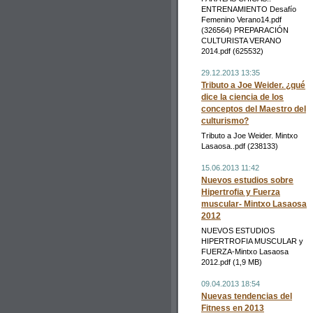
ENTRENAMIENTO Desafío
Femenino Verano14.pdf
(326564) PREPARACIÓN
CULTURISTA VERANO
2014.pdf (625532)
29.12.2013 13:35
Tributo a Joe Weider. ¿qué
dice la ciencia de los
conceptos del Maestro del
culturismo?
Tributo a Joe Weider. Mintxo
Lasaosa..pdf (238133)
15.06.2013 11:42
Nuevos estudios sobre
Hipertrofia y Fuerza
muscular- Mintxo Lasaosa
2012
NUEVOS ESTUDIOS
HIPERTROFIA MUSCULAR y
FUERZA-Mintxo Lasaosa
2012.pdf (1,9 MB)
09.04.2013 18:54
Nuevas tendencias del
Fitness en 2013