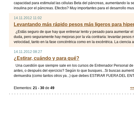
capacidad para estimulat las células Beta del páncreas, aumentando la se
insulina por el páncreas. Efectos? Muy importantes para el desarrollo muscu
14.11.2012 11:02
Levantando más rápido pesos más ligeros para hiper
¿Estás seguro de que hay que entrenar lento y pesado para aumentar el
duda, pero seguramente hay mejoras por la vía contraria: levantar pesos 
velocidad, tanto en la fase concéntrica como en la excéntrica. La ciencia a
14.11.2012 08:27
¿Estirar, cuándo y para qué?
Una cuestión que siempre sale en los cursos de Entrenador Personal d
antes, o después del ejercicio? Según lo que busques...Si buscas aumentar 
demuestra (como tantos otros ya...) que debes ESTIRAR FUERA DEL EN
Elementos:
21 - 30
de
49
<