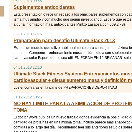
06.02.2013 09:55
Suplementos antioxidantes
Esta presentación ofrece un repaso a los principales suplementos con ca
tema muy amplio y con mucho que seguir investigando. Espero que estos
alguna información más. antioxidantes Mintxo Lasaosa.pdf (669,2 kB)
06.01.2013 17:15
Preparación para desafío Ultimate Stack 2013
Este es un modelo que utlizo habitaualmente para conseguir la máxima for
alumnos. Compone: - entrenamiento musculación - dieta con suplementos
cardiovascular Espero que te sea útil. EN FORMA EN 12 SEMANAS- solo apt
04.01.2013 12:10
Ultimate Stack Fitness System- Entrenamientos mus
cardiovascular + dietas aumento masa y definición 
Los encontrarás en la parte de PREPARACIONES DEPORTIVAS
31.12.2012 10:26
NO HAY LÍMITE PARA LA ASIMILACIÓN DE PROTEÍ
TOMA
El doctor Wolfe publica un nuevo trabajo donde evidencia la posibilidad d
cantidad de proteínas en una misma toma. Incluso parece más anabólico 
comidas a lo largo del día. Recomiendo leer sus anteriores estudios sobre