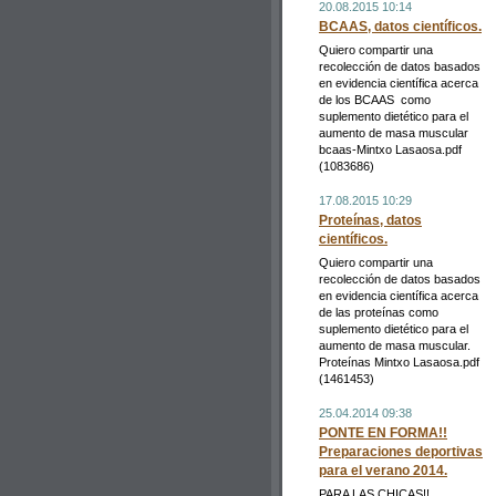
20.08.2015 10:14
BCAAS, datos científicos.
Quiero compartir una
recolección de datos basados
en evidencia científica acerca
de los BCAAS como
suplemento dietético para el
aumento de masa muscular
bcaas-Mintxo Lasaosa.pdf
(1083686)
17.08.2015 10:29
Proteínas, datos
científicos.
Quiero compartir una
recolección de datos basados
en evidencia científica acerca
de las proteínas como
suplemento dietético para el
aumento de masa muscular.
Proteínas Mintxo Lasaosa.pdf
(1461453)
25.04.2014 09:38
PONTE EN FORMA!!
Preparaciones deportivas
para el verano 2014.
PARA LAS CHICAS!!