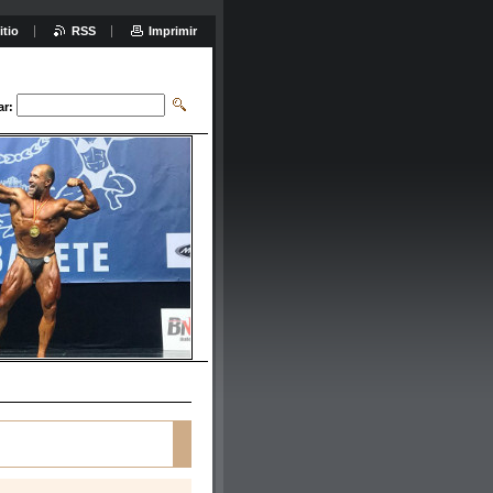
itio
RSS
Imprimir
ar: