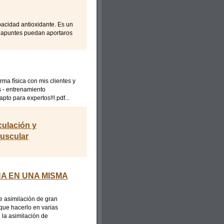
pacidad antioxidante. Es un
 apuntes puedan aportaros
ma física con mis clientes y
 - entrenamiento
o para expertos!!!.pdf...
culación y
muscular
NA EN UNA MISMA
e asimilación de gran
que hacerlo en varias
 la asimilación de