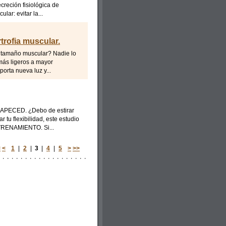
creción fisiológica de
lar: evitar la...
trofia muscular.
 tamaño muscular? Nadie lo
más ligeros a mayor
porta nueva luz y...
e APECED. ¿Debo de estirar
tu flexibilidad, este estudio
TRENAMIENTO. Si...
<
<
1
|
2
|
3
|
4
|
5
>
>>