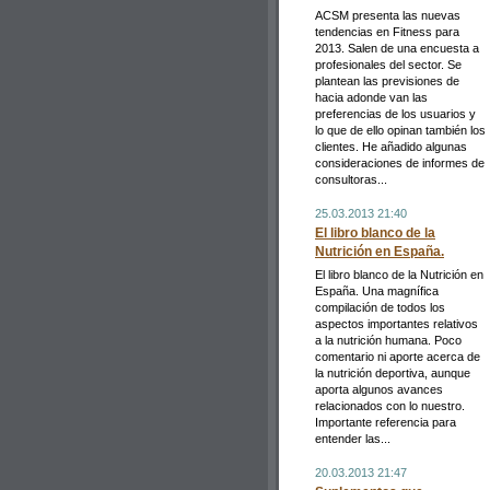
ACSM presenta las nuevas
tendencias en Fitness para
2013. Salen de una encuesta a
profesionales del sector. Se
plantean las previsiones de
hacia adonde van las
preferencias de los usuarios y
lo que de ello opinan también los
clientes. He añadido algunas
consideraciones de informes de
consultoras...
25.03.2013 21:40
El libro blanco de la
Nutrición en España.
El libro blanco de la Nutrición en
España. Una magnífica
compilación de todos los
aspectos importantes relativos
a la nutrición humana. Poco
comentario ni aporte acerca de
la nutrición deportiva, aunque
aporta algunos avances
relacionados con lo nuestro.
Importante referencia para
entender las...
20.03.2013 21:47