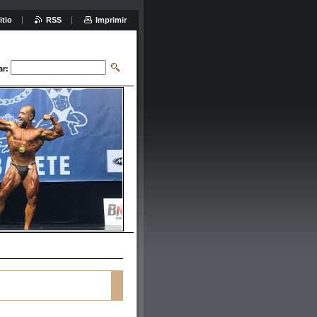
itio
RSS
Imprimir
ar: