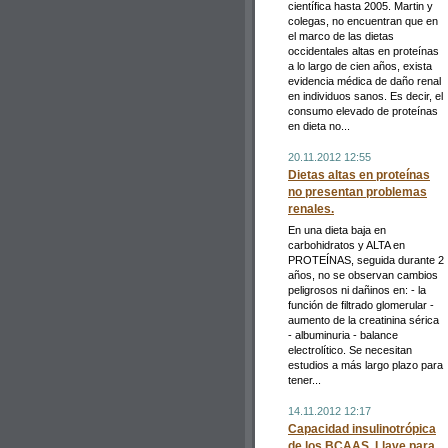
científica hasta 2005. Martin y
colegas, no encuentran que en
el marco de las dietas
occidentales altas en proteínas
a lo largo de cien años, exista
evidencia médica de daño renal
en individuos sanos. Es decir, el
consumo elevado de proteínas
en dieta no...
20.11.2012 12:55
Dietas altas en proteínas
no presentan problemas
renales.
En una dieta baja en
carbohidratos y ALTA en
PROTEÍNAS, seguida durante 2
años, no se observan cambios
peligrosos ni dañinos en: - la
función de filtrado glomerular -
aumento de la creatinina sérica
- albuminuria - balance
electrolítico. Se necesitan
estudios a más largo plazo para
tener...
14.11.2012 12:17
Capacidad insulinotrópica
de los BCAAS. Llave para