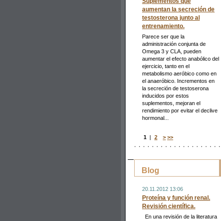
Suplementos que
aumentan la secreción de
testosterona junto al
entrenamiento.
Parece ser que la
administración conjunta de
Omega 3 y CLA, pueden
aumentar el efecto anabólico del
ejercicio, tanto en el
metabolismo aeróbico como en
el anaeróbico. Incrementos en
la secreción de testoserona
inducidos por estos
suplementos, mejoran el
rendimiento por evitar el declive
hormonal...
1
|
2
>
>>
Blog
20.11.2012 13:06
Proteína y función renal.
Revisión científica.
En una revisión de la literatura