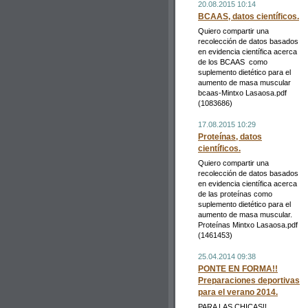
20.08.2015 10:14
BCAAS, datos científicos.
Quiero compartir una
recolección de datos basados
en evidencia científica acerca
de los BCAAS como
suplemento dietético para el
aumento de masa muscular
bcaas-Mintxo Lasaosa.pdf
(1083686)
17.08.2015 10:29
Proteínas, datos
científicos.
Quiero compartir una
recolección de datos basados
en evidencia científica acerca
de las proteínas como
suplemento dietético para el
aumento de masa muscular.
Proteínas Mintxo Lasaosa.pdf
(1461453)
25.04.2014 09:38
PONTE EN FORMA!!
Preparaciones deportivas
para el verano 2014.
PARA LAS CHICAS!!