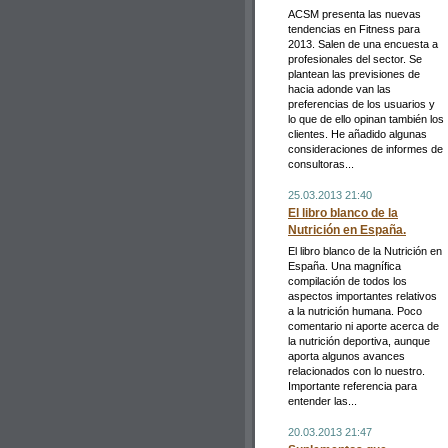
ACSM presenta las nuevas
tendencias en Fitness para
2013. Salen de una encuesta a
profesionales del sector. Se
plantean las previsiones de
hacia adonde van las
preferencias de los usuarios y
lo que de ello opinan también los
clientes. He añadido algunas
consideraciones de informes de
consultoras...
25.03.2013 21:40
El libro blanco de la
Nutrición en España.
El libro blanco de la Nutrición en
España. Una magnífica
compilación de todos los
aspectos importantes relativos
a la nutrición humana. Poco
comentario ni aporte acerca de
la nutrición deportiva, aunque
aporta algunos avances
relacionados con lo nuestro.
Importante referencia para
entender las...
20.03.2013 21:47