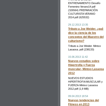
ENTRENAMIENTO Desafío
Femenino Verano14.pdf
(326564) PREPARACIÓN
CULTURISTA VERANO
2014.pdf (625532)
29.12.2013 13:35
Tributo a Joe Weider. ¿qué
dice la ciencia de los
conceptos del Maestro del
culturismo?
Tributo a Joe Weider. Mintxo
Lasaosa..pdf (238133)
15.06.2013 11:42
Nuevos estudios sobre
Hipertrofia y Fuerza
muscular- Mintxo Lasaosa
2012
NUEVOS ESTUDIOS
HIPERTROFIA MUSCULAR y
FUERZA-Mintxo Lasaosa
2012.pdf (1,9 MB)
09.04.2013 18:54
Nuevas tendencias del
Fitness en 2013