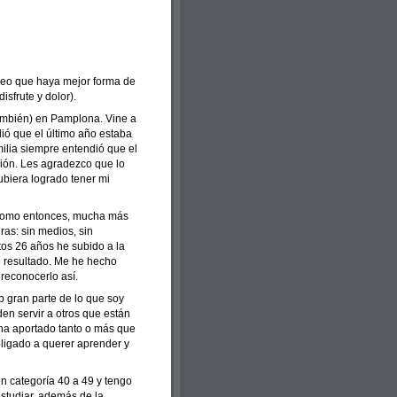
reo que haya mejor forma de
isfrute y dolor).
ambién) en Pamplona. Vine a
ió que el último año estaba
milia siempre entendió que el
sión. Les agradezco que lo
biera logrado tener mi
n como entonces, mucha más
as: sin medios, sin
tos 26 años he subido a la
 resultado. Me he hecho
 reconocerlo así.
b gran parte de lo que soy
en servir a otros que están
 ha aportado tanto o más que
ligado a querer aprender y
 categoría 40 a 49 y tengo
studiar, además de la