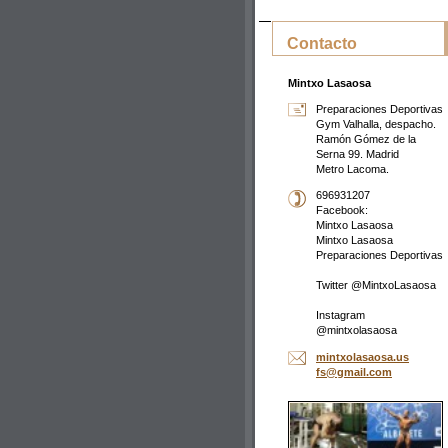
Contacto
Mintxo Lasaosa
Preparaciones Deportivas
Gym Valhalla, despacho.
Ramón Gómez de la
Serna 99. Madrid
Metro Lacoma.
696931207
Facebook:
Mintxo Lasaosa
Mintxo Lasaosa
Preparaciones Deportivas
Twitter @MintxoLasaosa
Instagram
@mintxolasaosa
mintxola
saosa.us
fs@gmail
.com