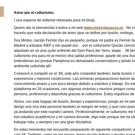
Amor por el culturismo.
( una especie de editorial retrasada para mi blog).
Quiero dar la bienvenida a todos a mi web
www.mintxolasaosa.es
. No c
hacerlo que esta declaración de amor (que se define por ilusión, entrega, d
Soy Mintxo, nacido Fermín (txo es pequeño, porque mi padre es Fermín t
Madrid a estudiar INEF y me quedé por… por el culturismo! Quizás coincid
alquilado en un piso justo enfrente del Gym Paco del Yerro, jejeje… Mi fa
culturismo era para mí al menos otra salida profesional, aparte de una ilu
entendieran así porque Pamplona es demasiado conservadora y jamás hu
ambiente culturista allí.
Comencé a competir en el ’86, este año competiré también; tanta ilusió
experiencia y mejores condiciones. Las primeras preparaciones fueron dur
conocimiento propio y con poco tiempo debido a estudios y trabajo. En es
plataforma en 26 ocasiones, con algunas victorias y muchos amigos como
persona, profesional y deportista gracias al culturismo. Estoy orgulloso de
Ahora, con este bagaje de ilusión, tiempo y experiencias, pongo en mi we
(tengo una rica vida personal también al margen de esto), y que creo pued
ya andando por este nuestro camino. Profesionalmente, el culturismo me
mis estudios académicos y mi carrera docente; digo esto porque me ha ob
trabajar más, y siempre con una gran disciplina.
En estos momentos me encuentro preparando mi siguiente competición; en
casi 48. También, como en los inicios, tengo mucho trabajo y mucho que e