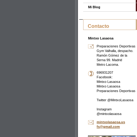
Mi Blog
Contacto
Mintxo Lasaosa
Preparaciones Deportivas
Gym Valhalla, despacho.
Ramón Gómez de la
Serna 99. Madrid
Metro Lacoma.
696931207
Facebook:
Mintxo Lasaosa
Mintxo Lasaosa
Preparaciones Deportivas
Twitter @MintxoLasaosa
Instagram
@mintxolasaosa
mintxola
saosa.us
fs@gmail
.com