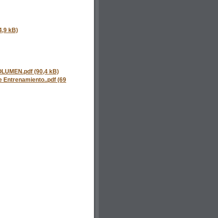
,9 kB)
VOLUMEN.pdf (90,4 kB)
e Entrenamiento..pdf (69