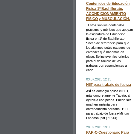
Contenidos de Educación
Física 1º Bachillerato.
ACONDICIONAMIENTO
FÍSICO y MUSCULACIÓN.
Estos son los contenidos
prácticos y teóricos que apoyan
la asignatura de Educación
física en 1º de Bachillerato.
Sirven de referencia para que
los alumnos seáis capaces de
entender qué hacemos en
clase. Se incluyen los crierios
para el desarrollo de los
trabajos correspondientes a
cada...
03.07.2013 12:13
HIIT para trabajo de fuerza
Así es como yo aplico el HIIT,
más concretamente Tabata, al
ejercicio con pesas. Puede ser
una herramienta para
entrenamiento personal. HIIT
para trabajo de fuerza-Mintxo
Lasaosa..pdf (71614)
20.02.2013 19:05
PAR-Q Cuestionario Para