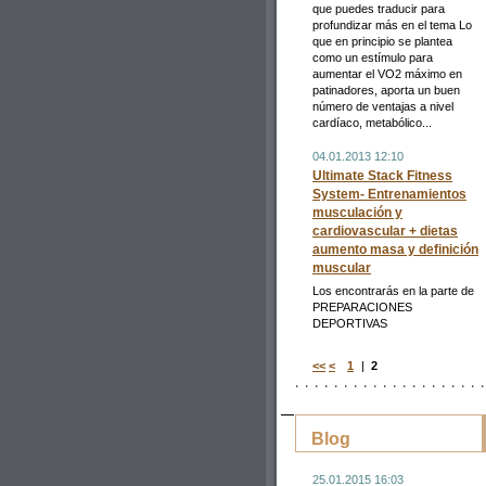
que puedes traducir para
profundizar más en el tema Lo
que en principio se plantea
como un estímulo para
aumentar el VO2 máximo en
patinadores, aporta un buen
número de ventajas a nivel
cardíaco, metabólico...
04.01.2013 12:10
Ultimate Stack Fitness
System- Entrenamientos
musculación y
cardiovascular + dietas
aumento masa y definición
muscular
Los encontrarás en la parte de
PREPARACIONES
DEPORTIVAS
<<
<
1
|
2
Blog
25.01.2015 16:03