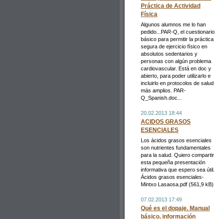
Práctica de Actividad
Física
Algunos alumnos me lo han
pedido...PAR-Q, el cuestionario
básico para permitir la práctica
segura de ejercicio físico en
absolutos sedentarios y
personas con algún problema
cardiovascular. Está en doc y
abierto, para poder utilizarlo e
incluirlo en protocolos de salud
más amplios. PAR-
Q_Spanish.doc...
20.02.2013 18:44
ACIDOS GRASOS
ESENCIALES
Los ácidos grasos esenciales
son nutrientes fundamentales
para la salud. Quiero compartir
esta pequeña presentación
informativa que espero sea útil.
Ácidos grasos esenciales-
Mintxo Lasaosa.pdf (561,9 kB)
07.02.2013 17:49
Qué es el dopaje. Manual
básico, información