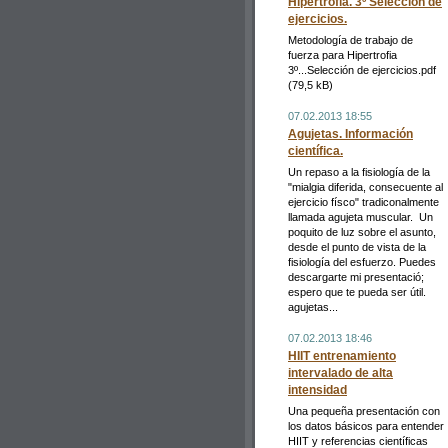
Hipertrofia. 3º Selección de
ejercicios.
Metodología de trabajo de
fuerza para Hipertrofia
3º...Selección de ejercicios.pdf
(79,5 kB)
07.02.2013 18:55
Agujetas. Información
científica.
Un repaso a la fisiología de la
"mialgia diferida, consecuente al
ejercicio físco" tradiconalmente
llamada agujeta muscular. Un
poquito de luz sobre el asunto,
desde el punto de vista de la
fisiología del esfuerzo. Puedes
descargarte mi presentació;
espero que te pueda ser útil.
agujetas...
07.02.2013 18:46
HIIT entrenamiento
intervalado de alta
intensidad
Una pequeña presentación con
los datos básicos para entender
HIIT y referencias científicas