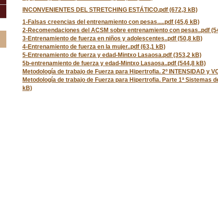
INCONVENIENTES DEL STRETCHING ESTÁTICO.pdf (672,3 kB)
1-Falsas creencias del entrenamiento con pesas.....pdf (45,6 kB)
2-Recomendaciones del ACSM sobre entrenamiento con pesas..pdf (54
3-Entrenamiento de fuerza en niños y adolescentes..pdf (50,8 kB)
4-Entrenamiento de fuerza en la mujer..pdf (63,1 kB)
5-Entrenamiento de fuerza y edad-Mintxo Lasaosa.pdf (353,2 kB)
5b-entrenamiento de fuerza y edad-Mintxo Lasaosa..pdf (544,8 kB)
Metodología de trabajo de Fuerza para Hipertrofia. 2º INTENSIDAD y 
Metodología de trabajo de Fuerza para Hipertrofia. Parte 1ª Sistemas d
kB)