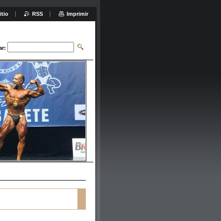
itio
RSS
Imprimir
ar: