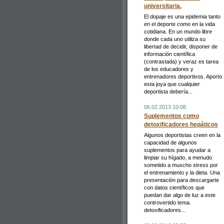
universitaria.
El dopaje es una epidemia tanto
en el deporte como en la vida
cotidiana. En un mundo libre
donde cada uno utiliza su
libertad de decidir, disponer de
información científica
(contrastada) y veraz es tarea
de los educadores y
entrenadores deportivos. Aporto
esta joya que cualquier
deportista debería...
06.02.2013 10:08
Suplementos como
detoxificadores hepáticos
Algunos deportistas creen en la
capacidad de algunos
suplementos para ayudar a
limpiar su hígado, a menudo
sometido a muscho stress por
el entrenamiento y la dieta. Una
presentación para descargarte
con datos científicos que
puedan dar algo de luz a este
controvertido tema.
detoxificadores...