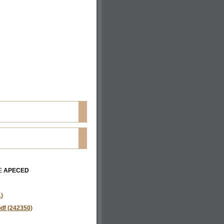
E
APECED
)
f (242350)