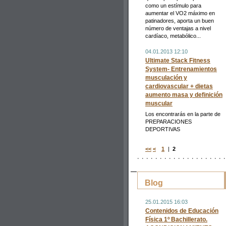
como un estímulo para
aumentar el VO2 máximo en
patinadores, aporta un buen
número de ventajas a nivel
cardíaco, metabólico...
04.01.2013 12:10
Ultimate Stack Fitness
System- Entrenamientos
musculación y
cardiovascular + dietas
aumento masa y definición
muscular
Los encontrarás en la parte de
PREPARACIONES
DEPORTIVAS
<<
<
1
|
2
Blog
25.01.2015 16:03
Contenidos de Educación
Física 1º Bachillerato.