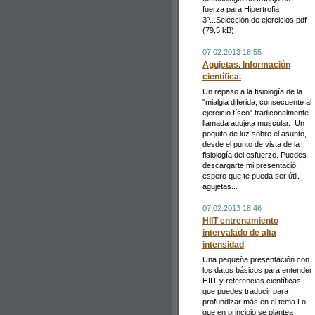
fuerza para Hipertrofia
3º...Selección de ejercicios.pdf
(79,5 kB)
07.02.2013 18:55
Agujetas. Información
científica.
Un repaso a la fisiología de la
"mialgia diferida, consecuente al
ejercicio físco" tradiconalmente
llamada agujeta muscular. Un
poquito de luz sobre el asunto,
desde el punto de vista de la
fisiología del esfuerzo. Puedes
descargarte mi presentació;
espero que te pueda ser útil.
agujetas...
07.02.2013 18:46
HIIT entrenamiento
intervalado de alta
intensidad
Una pequeña presentación con
los datos básicos para entender
HIIT y referencias científicas
que puedes traducir para
profundizar más en el tema Lo
que en principio se plantea