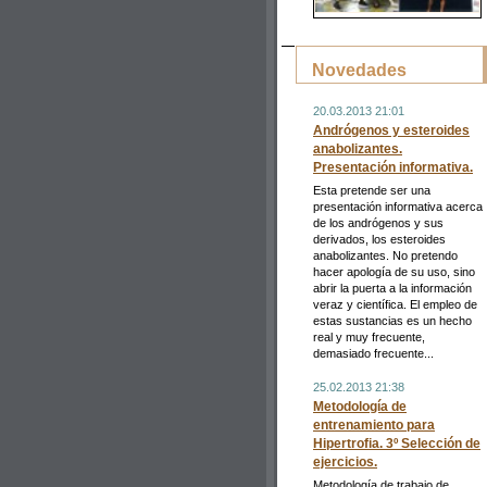
Novedades
20.03.2013 21:01
Andrógenos y esteroides
anabolizantes.
Presentación informativa.
Esta pretende ser una
presentación informativa acerca
de los andrógenos y sus
derivados, los esteroides
anabolizantes. No pretendo
hacer apología de su uso, sino
abrir la puerta a la información
veraz y científica. El empleo de
estas sustancias es un hecho
real y muy frecuente,
demasiado frecuente...
25.02.2013 21:38
Metodología de
entrenamiento para
Hipertrofia. 3º Selección de
ejercicios.
Metodología de trabajo de