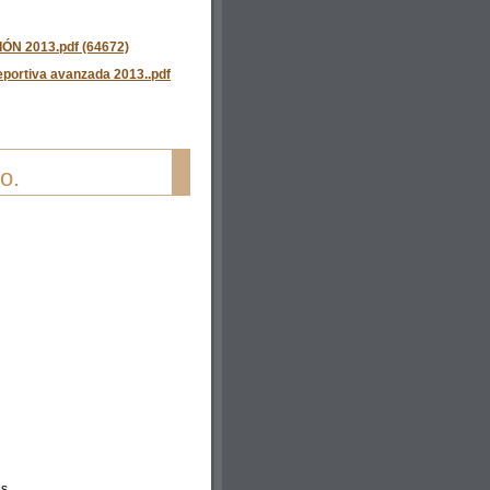
N 2013.pdf (64672)
ortiva avanzada 2013..pdf
o.
as