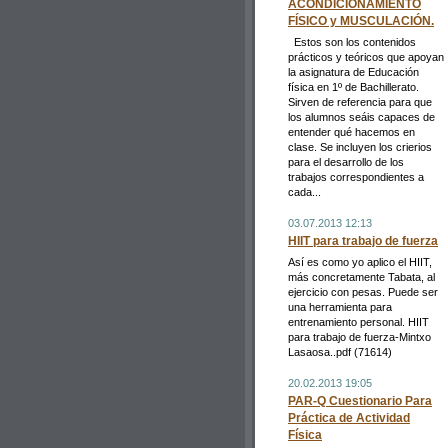
ACONDICIONAMIENTO
FÍSICO y MUSCULACIÓN.
Estos son los contenidos
prácticos y teóricos que apoyan
la asignatura de Educación
física en 1º de Bachillerato.
Sirven de referencia para que
los alumnos seáis capaces de
entender qué hacemos en
clase. Se incluyen los crierios
para el desarrollo de los
trabajos correspondientes a
cada...
03.07.2013 12:13
HIIT para trabajo de fuerza
Así es como yo aplico el HIIT,
más concretamente Tabata, al
ejercicio con pesas. Puede ser
una herramienta para
entrenamiento personal. HIIT
para trabajo de fuerza-Mintxo
Lasaosa..pdf (71614)
20.02.2013 19:05
PAR-Q Cuestionario Para
Práctica de Actividad
Física