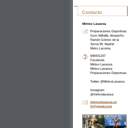
Contacto
Mintxo Lasaosa
Preparaciones Deportivas
Gym Valhalla, despacho.
Ramón Gómez de la
Serna 99. Madrid
Metro Lacoma.
696931207
Facebook:
Mintxo Lasaosa
Mintxo Lasaosa
Preparaciones Deportivas
Twitter @MintxoLasaosa
Instagram
@mintxolasaosa
mintxola
saosa.us
fs@gmail
.com