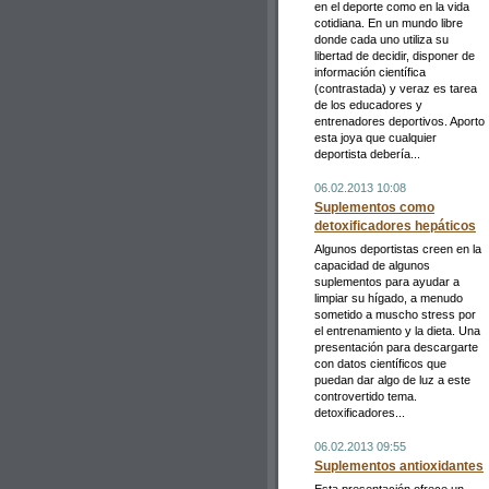
en el deporte como en la vida
cotidiana. En un mundo libre
donde cada uno utiliza su
libertad de decidir, disponer de
información científica
(contrastada) y veraz es tarea
de los educadores y
entrenadores deportivos. Aporto
esta joya que cualquier
deportista debería...
06.02.2013 10:08
Suplementos como
detoxificadores hepáticos
Algunos deportistas creen en la
capacidad de algunos
suplementos para ayudar a
limpiar su hígado, a menudo
sometido a muscho stress por
el entrenamiento y la dieta. Una
presentación para descargarte
con datos científicos que
puedan dar algo de luz a este
controvertido tema.
detoxificadores...
06.02.2013 09:55
Suplementos antioxidantes
Esta presentación ofrece un