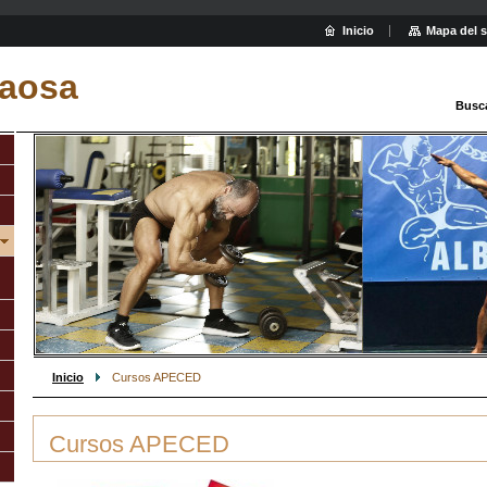
Inicio
Mapa del s
aosa
Busc
Inicio
Cursos APECED
Cursos APECED