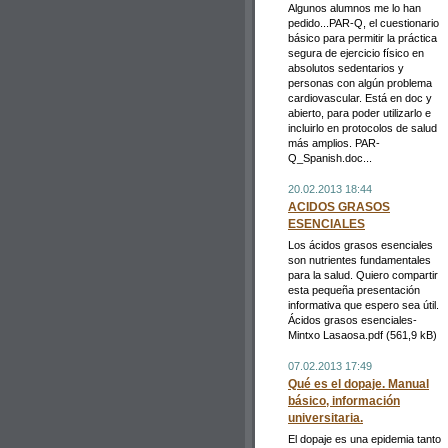
Algunos alumnos me lo han
pedido...PAR-Q, el cuestionario
básico para permitir la práctica
segura de ejercicio físico en
absolutos sedentarios y
personas con algún problema
cardiovascular. Está en doc y
abierto, para poder utilizarlo e
incluirlo en protocolos de salud
más amplios. PAR-
Q_Spanish.doc...
20.02.2013 18:44
ACIDOS GRASOS
ESENCIALES
Los ácidos grasos esenciales
son nutrientes fundamentales
para la salud. Quiero compartir
esta pequeña presentación
informativa que espero sea útil.
Ácidos grasos esenciales-
Mintxo Lasaosa.pdf (561,9 kB)
07.02.2013 17:49
Qué es el dopaje. Manual
básico, información
universitaria.
El dopaje es una epidemia tanto