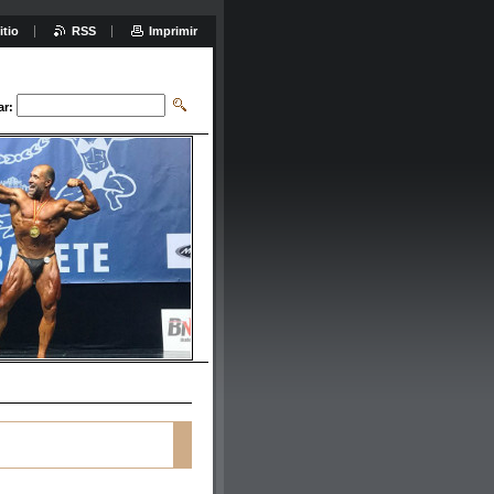
itio
RSS
Imprimir
ar: