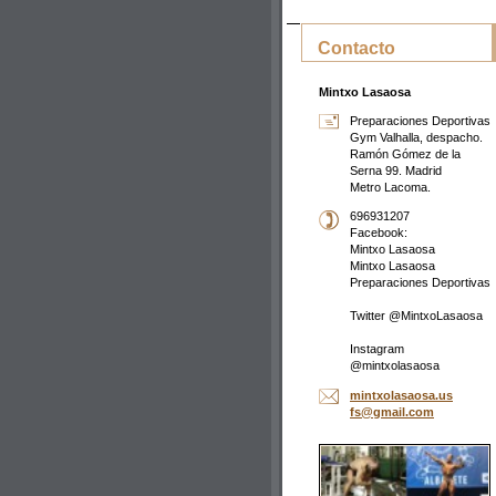
Contacto
Mintxo Lasaosa
Preparaciones Deportivas
Gym Valhalla, despacho.
Ramón Gómez de la
Serna 99. Madrid
Metro Lacoma.
696931207
Facebook:
Mintxo Lasaosa
Mintxo Lasaosa
Preparaciones Deportivas
Twitter @MintxoLasaosa
Instagram
@mintxolasaosa
mintxola
saosa.us
fs@gmail
.com