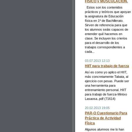
FÍSICO y MUSCULACIÓN.
Estos son los contenidos
prácticos y teóricos que apoyan
la asignatura de Educación
física en 1º de Bachillerato.
Sirven de referencia para que
los alumnos seáis capaces de
entender qué hacemos en
clase. Se incluyen los crierios
para el desarrollo de los
trabajos correspondientes a
cada...
03.07.2013 12:13
HIIT para trabajo de fuerza
Así es como yo aplico el HIIT,
más concretamente Tabata, al
ejercicio con pesas. Puede ser
una herramienta para
entrenamiento personal. HIIT
para trabajo de fuerza-Mintxo
Lasaosa..pdf (71614)
20.02.2013 19:05
PAR-Q Cuestionario Para
Práctica de Actividad
Física
Algunos alumnos me lo han