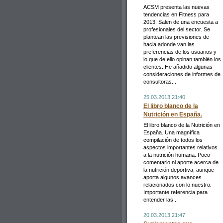
ACSM presenta las nuevas
tendencias en Fitness para
2013. Salen de una encuesta a
profesionales del sector. Se
plantean las previsiones de
hacia adonde van las
preferencias de los usuarios y
lo que de ello opinan también los
clientes. He añadido algunas
consideraciones de informes de
consultoras...
25.03.2013 21:40
El libro blanco de la
Nutrición en España.
El libro blanco de la Nutrición en
España. Una magnífica
compilación de todos los
aspectos importantes relativos
a la nutrición humana. Poco
comentario ni aporte acerca de
la nutrición deportiva, aunque
aporta algunos avances
relacionados con lo nuestro.
Importante referencia para
entender las...
20.03.2013 21:47