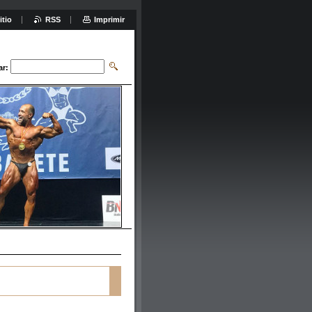
itio
RSS
Imprimir
ar: