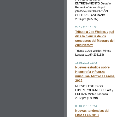
ENTRENAMIENTO Desafío
Femenino Verano14.pdf
(326564) PREPARACIÓN
CULTURISTA VERANO
2014.pdf (625532)
29.12.2013 13:35
Tributo a Joe Weider. ¿qué
dice la ciencia de los
conceptos del Maestro del
culturismo?
Tributo a Joe Weider. Mintxo
Lasaosa..pdf (238133)
15.06.2013 11:42
Nuevos estudios sobre
Hipertrofia y Fuerza
muscular- Mintxo Lasaosa
2012
NUEVOS ESTUDIOS
HIPERTROFIA MUSCULAR y
FUERZA-Mintxo Lasaosa
2012.pdf (1,9 MB)
09.04.2013 18:54
Nuevas tendencias del
Fitness en 2013