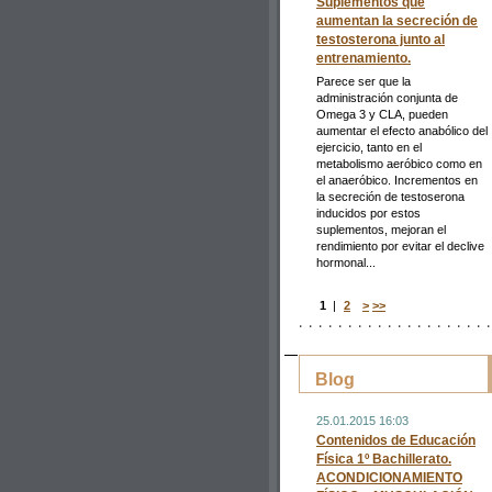
Suplementos que
aumentan la secreción de
testosterona junto al
entrenamiento.
Parece ser que la
administración conjunta de
Omega 3 y CLA, pueden
aumentar el efecto anabólico del
ejercicio, tanto en el
metabolismo aeróbico como en
el anaeróbico. Incrementos en
la secreción de testoserona
inducidos por estos
suplementos, mejoran el
rendimiento por evitar el declive
hormonal...
1
|
2
>
>>
Blog
25.01.2015 16:03
Contenidos de Educación
Física 1º Bachillerato.
ACONDICIONAMIENTO