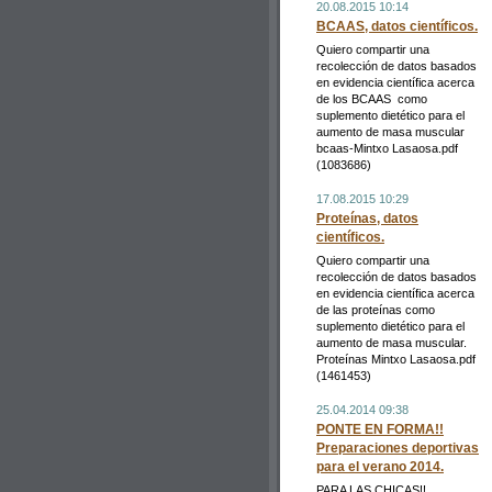
20.08.2015 10:14
BCAAS, datos científicos.
Quiero compartir una
recolección de datos basados
en evidencia científica acerca
de los BCAAS como
suplemento dietético para el
aumento de masa muscular
bcaas-Mintxo Lasaosa.pdf
(1083686)
17.08.2015 10:29
Proteínas, datos
científicos.
Quiero compartir una
recolección de datos basados
en evidencia científica acerca
de las proteínas como
suplemento dietético para el
aumento de masa muscular.
Proteínas Mintxo Lasaosa.pdf
(1461453)
25.04.2014 09:38
PONTE EN FORMA!!
Preparaciones deportivas
para el verano 2014.
PARA LAS CHICAS!!