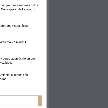
otar grandes cambios en dos
i. No caigas en la trampa, no
perados y sentirás la
namiento y a mimar tu
 tu cuerpo además de un buen
 calidad.
namiento, alimentación
tados.