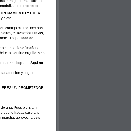
ras la mejor forma física de
inmortalizar ese momento.
TRENAMIENTO Y DIETA.
y dieta.
bien contigo mismo, hoy has
nosotros, el
Desafío FullGas
,
ndote tu capacidad de
date de la frase “mañana
 cual sentirte orgullo, sino
lo que has logrado.
Aquí no
star atención y seguir
AS, ERES UN PROMETEDOR
de una. Pues bien, ahí
de que le hagas caso a tu
 en marcha, aprovecha este