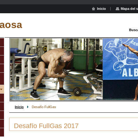
Inicio
Mapa del s
aosa
Busc
Inicio
Desafío FullGas
Desafío FullGas 2017