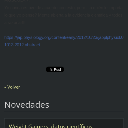
MUSCULAR.
Yo nunca estuve de acuerdo con esto, pero ...a quién le importa
lo que yo piense? Mente abierta a la evidencia científica y todos
a razonar!!!
https://jap.physiology.org/content/early/2012/10/23/japplphysiol.0
1013.2012.abstract
« Volver
Novedades
Weight Gainers, datos científicos.