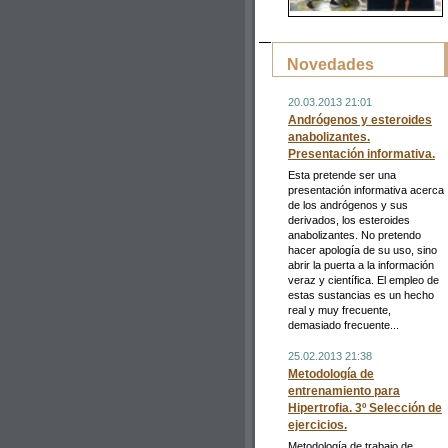
Novedades
20.03.2013 21:01
Andrógenos y esteroides
anabolizantes.
Presentación informativa.
Esta pretende ser una
presentación informativa acerca
de los andrógenos y sus
derivados, los esteroides
anabolizantes. No pretendo
hacer apología de su uso, sino
abrir la puerta a la información
veraz y científica. El empleo de
estas sustancias es un hecho
real y muy frecuente,
demasiado frecuente...
25.02.2013 21:38
Metodología de
entrenamiento para
Hipertrofia. 3º Selección de
ejercicios.
Metodología de trabajo de