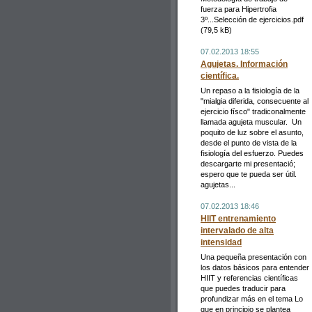
fuerza para Hipertrofia
3º...Selección de ejercicios.pdf
(79,5 kB)
07.02.2013 18:55
Agujetas. Información
científica.
Un repaso a la fisiología de la
"mialgia diferida, consecuente al
ejercicio físco" tradiconalmente
llamada agujeta muscular. Un
poquito de luz sobre el asunto,
desde el punto de vista de la
fisiología del esfuerzo. Puedes
descargarte mi presentació;
espero que te pueda ser útil.
agujetas...
07.02.2013 18:46
HIIT entrenamiento
intervalado de alta
intensidad
Una pequeña presentación con
los datos básicos para entender
HIIT y referencias científicas
que puedes traducir para
profundizar más en el tema Lo
que en principio se plantea