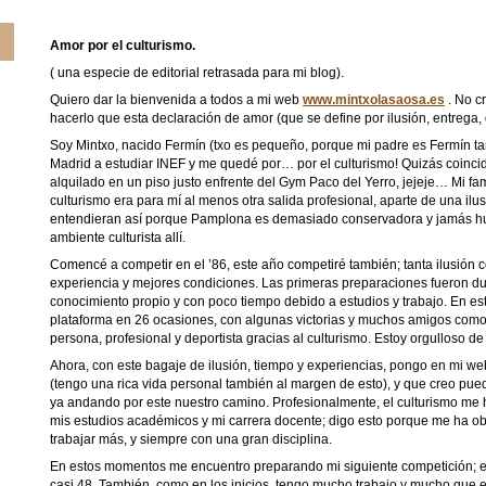
Amor por el culturismo.
( una especie de editorial retrasada para mi blog).
Quiero dar la bienvenida a todos a mi web
www.mintxolasaosa.es
. No c
hacerlo que esta declaración de amor (que se define por ilusión, entrega, d
Soy Mintxo, nacido Fermín (txo es pequeño, porque mi padre es Fermín t
Madrid a estudiar INEF y me quedé por… por el culturismo! Quizás coincid
alquilado en un piso justo enfrente del Gym Paco del Yerro, jejeje… Mi fa
culturismo era para mí al menos otra salida profesional, aparte de una ilu
entendieran así porque Pamplona es demasiado conservadora y jamás hu
ambiente culturista allí.
Comencé a competir en el ’86, este año competiré también; tanta ilusió
experiencia y mejores condiciones. Las primeras preparaciones fueron dur
conocimiento propio y con poco tiempo debido a estudios y trabajo. En es
plataforma en 26 ocasiones, con algunas victorias y muchos amigos como
persona, profesional y deportista gracias al culturismo. Estoy orgulloso de
Ahora, con este bagaje de ilusión, tiempo y experiencias, pongo en mi we
(tengo una rica vida personal también al margen de esto), y que creo pued
ya andando por este nuestro camino. Profesionalmente, el culturismo me
mis estudios académicos y mi carrera docente; digo esto porque me ha ob
trabajar más, y siempre con una gran disciplina.
En estos momentos me encuentro preparando mi siguiente competición; en
casi 48. También, como en los inicios, tengo mucho trabajo y mucho que e