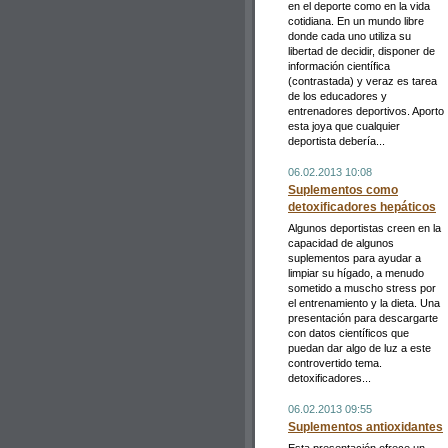
en el deporte como en la vida
cotidiana. En un mundo libre
donde cada uno utiliza su
libertad de decidir, disponer de
información científica
(contrastada) y veraz es tarea
de los educadores y
entrenadores deportivos. Aporto
esta joya que cualquier
deportista debería...
06.02.2013 10:08
Suplementos como
detoxificadores hepáticos
Algunos deportistas creen en la
capacidad de algunos
suplementos para ayudar a
limpiar su hígado, a menudo
sometido a muscho stress por
el entrenamiento y la dieta. Una
presentación para descargarte
con datos científicos que
puedan dar algo de luz a este
controvertido tema.
detoxificadores...
06.02.2013 09:55
Suplementos antioxidantes
Esta presentación ofrece un