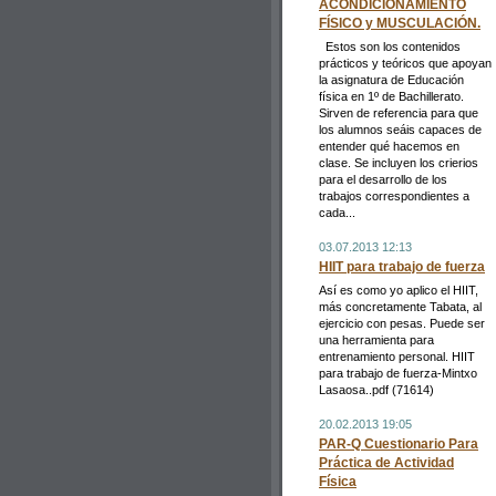
ACONDICIONAMIENTO
FÍSICO y MUSCULACIÓN.
Estos son los contenidos
prácticos y teóricos que apoyan
la asignatura de Educación
física en 1º de Bachillerato.
Sirven de referencia para que
los alumnos seáis capaces de
entender qué hacemos en
clase. Se incluyen los crierios
para el desarrollo de los
trabajos correspondientes a
cada...
03.07.2013 12:13
HIIT para trabajo de fuerza
Así es como yo aplico el HIIT,
más concretamente Tabata, al
ejercicio con pesas. Puede ser
una herramienta para
entrenamiento personal. HIIT
para trabajo de fuerza-Mintxo
Lasaosa..pdf (71614)
20.02.2013 19:05
PAR-Q Cuestionario Para
Práctica de Actividad
Física