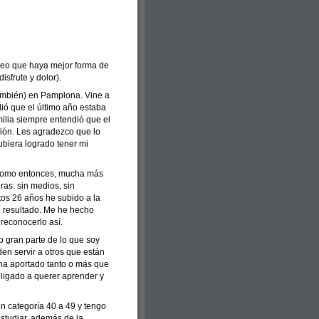
reo que haya mejor forma de
isfrute y dolor).
ambién) en Pamplona. Vine a
ió que el último año estaba
milia siempre entendió que el
sión. Les agradezco que lo
biera logrado tener mi
n como entonces, mucha más
as: sin medios, sin
tos 26 años he subido a la
 resultado. Me he hecho
 reconocerlo así.
b gran parte de lo que soy
en servir a otros que están
 ha aportado tanto o más que
ligado a querer aprender y
 categoría 40 a 49 y tengo
studiar, además de la