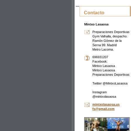
Contacto
Mintxo Lasaosa
Preparaciones Deportivas
Gym Valhalla, despacho.
Ramón Gómez de la
Serna 99. Madrid
Metro Lacoma.
696931207
Facebook:
Mintxo Lasaosa
Mintxo Lasaosa
Preparaciones Deportivas
Twitter @MintxoLasaosa
Instagram
@mintxolasaosa
mintxola
saosa.us
fs@gmail
.com