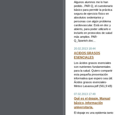
Algunos alumnos me lo han
pedido...PAR-Q, el cuestionario
básico para permitir la práctica
segura de ejercicio físico en
absolutos sedentarios y
personas con algún problema
cardiovascular. Está en doc y
abierto, para poder utilizarlo e
incluirlo en protocolos de salud
más amplios. PAR-
Q_Spanish.doc...
20.02.2013 18:44
ACIDOS GRASOS
ESENCIALES
Los ácidos grasos esenciales
son nutrientes fundamentales
para la salud. Quiero compartir
esta pequeña presentación
informativa que espero sea útil.
Ácidos grasos esenciales-
Mintxo Lasaosa.pdf (561,9 kB)
07.02.2013 17:49
Qué es el dopaje. Manual
básico, información
universitaria.
El dopaje es una epidemia tanto