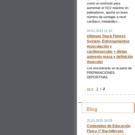
como un estímulo para
aumentar el VO2 máximo en
patinadores, aporta un buen
número de ventajas a nivel
cardíaco, metabólico...
04.01.2013 12:10
Ultimate Stack Fitness
System- Entrenamientos
musculación y
cardiovascular + dietas
aumento masa y definición
muscular
Los encontrarás en la parte de
PREPARACIONES
DEPORTIVAS
<<
<
1
|
2
Blog
25.01.2015 16:03
Contenidos de Educación
Física 1º Bachillerato.