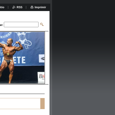
itio
RSS
Imprimir
ar: